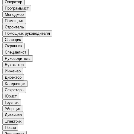
Оператор
Программист
Менеджер
Помощник
Строитель
Помощник руководителя
Сварщик
Охранник
Специалист
Руководитель
Бухгалтер
Инженер
Директор
Кладовщик
Секретарь
Юрист
Грузчик
Уборщик
Дизайнер
Электрик
Повар
Экономист