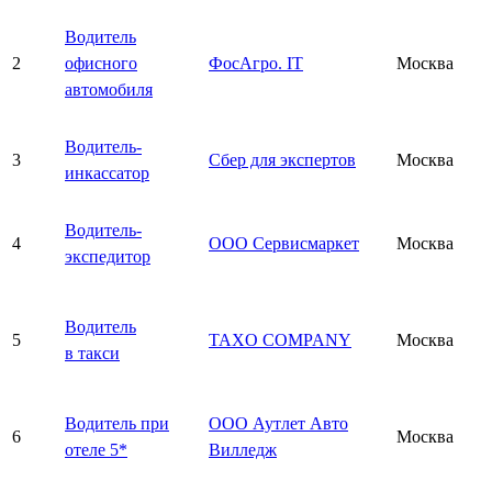
Водитель
2
офисного
ФосАгро. IT
Москва
автомобиля
Водитель-
3
Сбер для экспертов
Москва
инкассатор
Водитель-
4
ООО Сервисмаркет
Москва
экспедитор
Водитель
5
TAXO COMPANY
Москва
в такси
Водитель при
ООО Аутлет Авто
6
Москва
отеле 5*
Вилледж