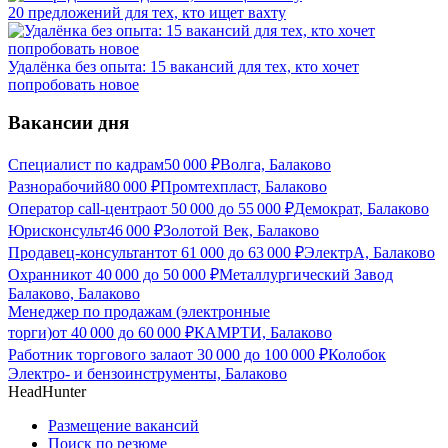
20 предложений для тех, кто ищет вахту
Удалёнка без опыта: 15 вакансий для тех, кто хочет
попробовать новое
Вакансии дня
Специалист по кадрам
50 000
₽
Волга, Балаково
Разнорабочий
80 000
₽
Промтехпласт, Балаково
Оператор call-центра
от
50 000
до
55 000
₽
Демократ, Балаково
Юрисконсульт
46 000
₽
Золотой Век, Балаково
Продавец-консультант
от
61 000
до
63 000
₽
ЭлектрА, Балаково
Охранник
от
40 000
до
50 000
₽
Металлургический Завод
Балаково, Балаково
Менеджер по продажам (электронные
торги)
от
40 000
до
60 000
₽
КАМРТИ, Балаково
Работник торгового зала
от
30 000
до
100 000
₽
Колобок
Электро- и бензоинструменты, Балаково
HeadHunter
Размещение вакансий
Поиск по резюме