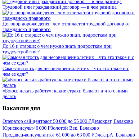
Трудовой или гражданский договор — в чем разница
Договор дороже денег: чем отличается трудовой договор от
гражданско-правового
До 16 и старше: о чем нужно знать подросткам при
трудоустройстве?
Самозанятость для несовершеннолетних – что это такое и с
чем ее едят?
«Боюсь искать работу»: какие страхи бывают и что с ними
делать
Вакансии дня
Оператор call-центра
от
50 000
до
55 000
₽
Демократ, Балаково
Юрисконсульт
46 000
₽
Золотой Век, Балаково
Продавец-консультант
от
61 000
до
63 000
₽
ЭлектрА, Балаково