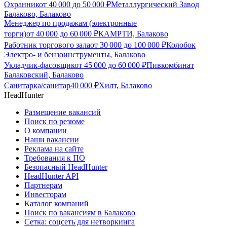
Охранник
от
40 000
до
50 000
₽
Металлургический Завод
Балаково, Балаково
Менеджер по продажам (электронные
торги)
от
40 000
до
60 000
₽
КАМРТИ, Балаково
Работник торгового зала
от
30 000
до
100 000
₽
Колобок
Электро- и бензоинструменты, Балаково
Укладчик-фасовщик
от
45 000
до
60 000
₽
Пивкомбинат
Балаковский, Балаково
Санитарка/санитар
40 000
₽
Хилт, Балаково
HeadHunter
Размещение вакансий
Поиск по резюме
О компании
Наши вакансии
Реклама на сайте
Требования к ПО
Безопасный HeadHunter
HeadHunter API
Партнерам
Инвесторам
Каталог компаний
Поиск по вакансиям в Балаково
Сетка: соцсеть для нетворкинга