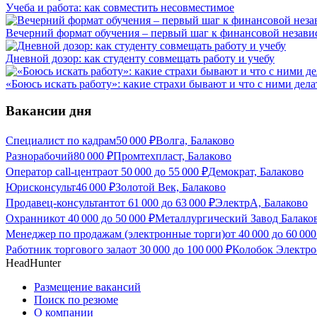
Учеба и работа: как совместить несовместимое
Вечерний формат обучения – первый шаг к финансовой незави
Дневной дозор: как студенту совмещать работу и учебу
«Боюсь искать работу»: какие страхи бывают и что с ними дела
Вакансии дня
Специалист по кадрам
50 000
₽
Волга, Балаково
Разнорабочий
80 000
₽
Промтехпласт, Балаково
Оператор call-центра
от
50 000
до
55 000
₽
Демократ, Балаково
Юрисконсульт
46 000
₽
Золотой Век, Балаково
Продавец-консультант
от
61 000
до
63 000
₽
ЭлектрА, Балаково
Охранник
от
40 000
до
50 000
₽
Металлургический Завод Балаков
Менеджер по продажам (электронные торги)
от
40 000
до
60 000
Работник торгового зала
от
30 000
до
100 000
₽
Колобок Электро
HeadHunter
Размещение вакансий
Поиск по резюме
О компании