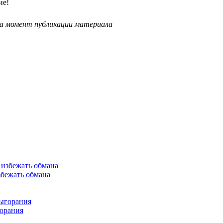
ие!
на момент публикации материала
збежать обмана
горания