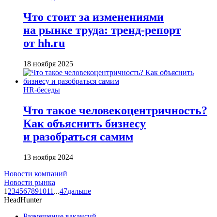
Что стоит за изменениями
на рынке труда: тренд-репорт
от hh.ru
18 ноября 2025
HR-беседы
Что такое человеко­центричность?
Как объяснить бизнесу
и разобраться самим
13 ноября 2024
Новости компаний
Новости рынка
1
2
3
4
5
6
7
8
9
10
11
...
47
дальше
HeadHunter
Размещение вакансий