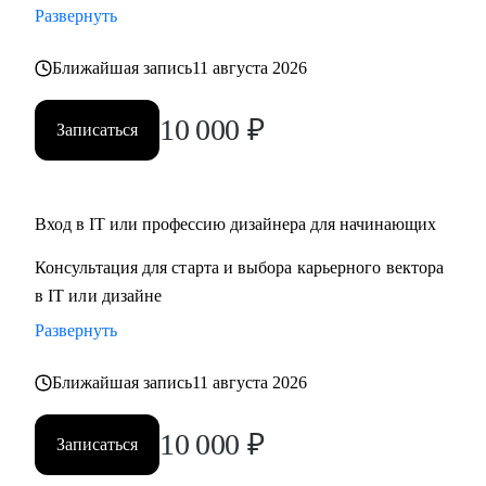
Развернуть
Кому могу помочь:
Ближайшая запись
11 августа 2026
• Для дизайнеров, UI, UX, продуктовых дизайнеров
• Тем, кто хочет стать дизайнером в IT
10 000
₽
Записаться
• Тем, кто хочет войти в IT и начать строить карьеру с нуля,
но не знает с чего начать
Обращайся ко мне, если нужна помощь с
Вход в IT или профессию дизайнера для начинающих
трудоустройством, ростом на текущем месте работы или
Консультация для старта и выбора карьерного вектора
определением куда и как расти
в IT или дизайне
Развернуть
Ближайшая запись
11 августа 2026
10 000
₽
Записаться