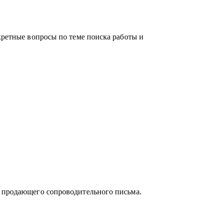
родаж, финансов, информационных
нции.
заинтересован в повышении и изменении
кретные вопросы по теме поиска работы и
ые стороны и выработать стратегию
", проработать "выгорание".
и продающего сопроводительного письма.