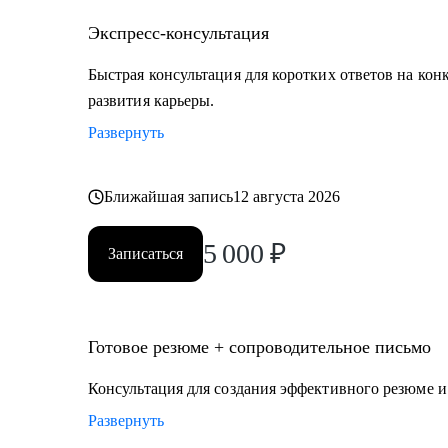
• Экспертам, middle и top менеджменту в области п
технологий, маркетинга, логистики, HR, юриспруде
Экспресс-консультация
• Тем, кто готов выйти на новый уровень карьеры, 
Быстрая консультация для коротких ответов на кон
траектории карьерного развития.
развития карьеры.
• Тем, кому необходимо оценить свои сильные и слаб
Развернуть
карьерного развития, преодолеть "карьерный потолок
Ближайшая запись
12 августа 2026
5 000
₽
Записаться
Готовое резюме + сопроводительное письмо
Консультация для создания эффективного резюме 
Развернуть