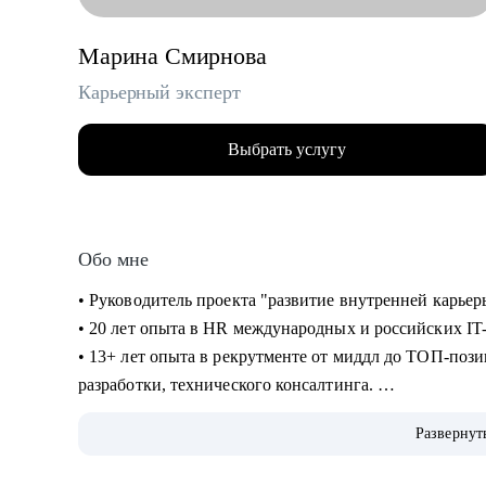
Марина Смирнова
Карьерный эксперт
Выбрать услугу
Обо мне
• Руководитель проекта "развитие
• 20 лет опыта в HR международных и российских IT
• 13+ лет опыта в рекрутменте от миддл до ТОП-пози
разработки, технического консалтинга.
• Сертифицированный карьерный коуч и эксперт по 
Развернут
• Провела 10 000+ собеседований.
• 10+ лет в карьерном консультировании.