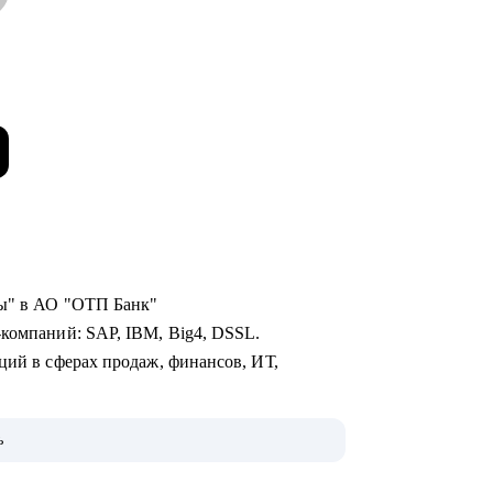
 внутренней карьеры" в АО "ОТП Банк"
-компаний: SAP, IBM, Big4, DSSL.
ций в сферах продаж, финансов, ИТ,
оценке сильных сторон (JOBEQ, Hogan).
ь