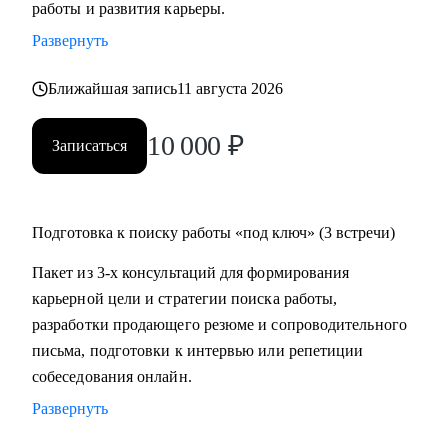
работы и развития карьеры.
время на ее поиск, увеличить поток предложений, выйти
Развернуть
на новый уровень дохода.
• Составить пошаговый план для достижения любой
Ближайшая запись
11 августа 2026
Вашей карьерной цели.
• Провести аудит и составить убедительное резюме, чтобы
10 000
₽
Записаться
в Вас увидели серьезно настроенного и сильного
кандидата.
• За одну консультацию исправить ошибки и устранить
барьеры на пути к работе мечты.
Подготовка к поиску работы «под ключ» (3 встречи)
• Уверенно презентовать свой опыт, показать свое
Пакет из 3-х консультаций для формирования
преимущество перед другими кандидатами.
карьерной цели и стратегии поиска работы,
• Решить любую карьерную задачу (смена профессии,
разработки продающего резюме и сопроводительного
грейда, перерывы в работе, выход из декрета, возраст 45+ и
письма, подготовки к интервью или репетиции
др.)
собеседования онлайн.
Развернуть
Кому могу помочь:
Топ-менеджерам, руководителям и экспертам из отраслей: