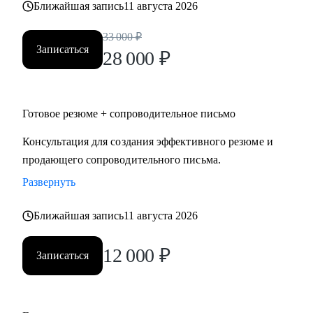
Ближайшая запись
11 августа 2026
• строительство, промышленность, производство
нефтегазовая отрасль;
33 000
₽
• закупки, cнабжение, логистика, ВЭД;
Записаться
28 000
₽
• продажи, HoReCa;
• административное управление;
• HR, психология, образование.
Готовое резюме + сопроводительное письмо
Консультация для создания эффективного резюме и
продающего сопроводительного письма.
Развернуть
Ближайшая запись
11 августа 2026
12 000
₽
Записаться