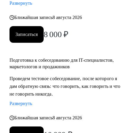
Развернуть
карьеры, если текущая уже не драйвит
• Как перейти в направление project менеджмента, строить
Ближайшая запись
8 августа 2026
свой карьерный трек
8 000
₽
Записаться
Кому могу помочь:
• Специалистам в сфере маркетинга, IT, продаж
Подготовка к собеседованию для IT-специалистов,
маркетологов и продажников
Проведем тестовое собеседование, после которого я
дам обратную связь: что говорить, как говорить и что
не говорить никогда.
Развернуть
Ближайшая запись
8 августа 2026