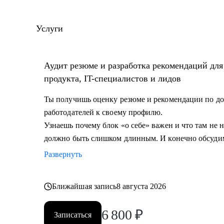
количество резюме.
• Разработал и записал курсы «Цифровая трансформа
Услуги
управление» для МИТУ
С чем помогу:
Аудит резюме и разработка рекомендаций дл
• Составить эффективное резюме
продукта, IT-специалистов и лидов
• Подготовиться к собеседованию в компанию
• Сформировать карьерную цель и определить страт
Ты получишь оценку резюме и рекомендации по до
• Разобрать любой продуктовый, управленческий или
работодателей к своему профилю.
• Дам рекомендации по управлению командой и её р
Узнаешь почему блок «о себе» важен и что там не
должно быть слишком длинным. И конечно обсуди
Кому могу помочь:
Развернуть
• Начинающим и опытным управленцам
• Тем, кто хочет начать карьеру в IT в любом направ
Ближайшая запись
8 августа 2026
• Менеджерам продуктов, разработчикам, тестиров
• Тем, кто хочет сменить направление развития своей
6 800
₽
Записаться