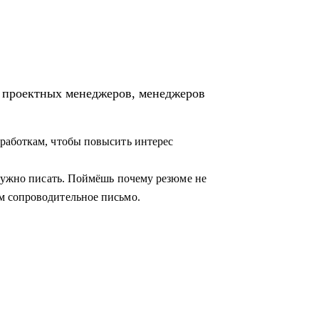
ция предприятия» и «Проектное
я проектных менеджеров, менеджеров
егию её достижения
работкам, чтобы повысить интерес
 бизнес кейс
азвитию
 нужно писать. Поймёшь почему резюме не
м сопроводительное письмо.
лении
щикам, проектным менеджерам
 карьеры