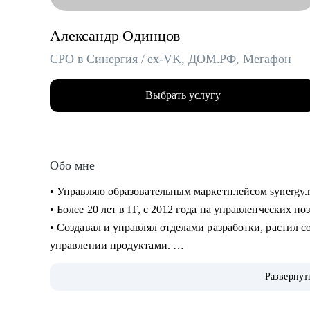
Александр Одинцов
CPO в Синергия / ex-VK, ДОМ.РФ, Мегафон
Выбрать услугу
Обо мне
• Управляю образовательным маркетплейсом synergy.
• Более 20 лет в IT, c 2012 года на управленческих п
• Создавал и управлял отделами разработки, растил сот
управлении продуктами.
• Запускал b2b продукт от идеи до масштабирования.
Развернут
• Развивал метрики в b2c продуктах: DAU (до 2.5млн)
• Занимаюсь наймом людей в команды: провел более 