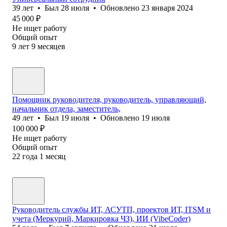
39
лет
•
Был
28 июля
•
Обновлено
23 января 2024
45 000
₽
Не ищет работу
Общий опыт
9
лет
9
месяцев
Помощник руководителя, руководитель, управляющий,
начальник отдела, заместитель,
49
лет
•
Был
19 июля
•
Обновлено
19 июля
100 000
₽
Не ищет работу
Общий опыт
22
года
1
месяц
Руководитель службы ИТ, АСУТП, проектов ИТ, ITSM и
учета (Меркурий, Маркировка ЧЗ), ИИ (VibeCoder)