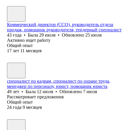
Коммерческий директор (CCO), руководитель отдела
продаж, помощник руководителя, тендерный специалист
43
года
•
Была
29 июля
•
Обновлено
25 июля
Активно ищет работу
Общий опыт
17
лет
11
месяцев
специалист по кадрам, специалист по охране труда,
менеджер по персоналу, юрист, помощник юриста
49
лет
•
Была
12 июля
•
Обновлено
7 июля
Рассматривает предложения
Общий опыт
24
года
9
месяцев