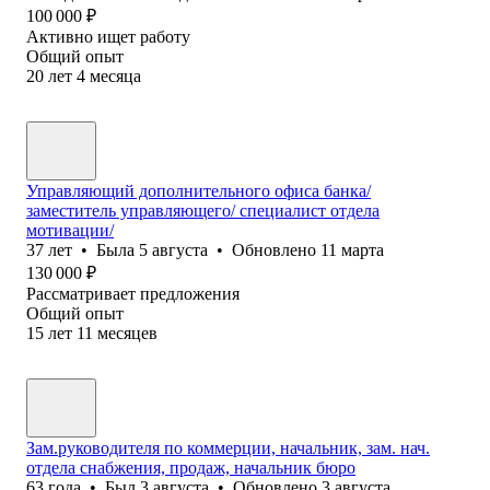
100 000
₽
Активно ищет работу
Общий опыт
20
лет
4
месяца
Управляющий дополнительного офиса банка/
заместитель управляющего/ специалист отдела
мотивации/
37
лет
•
Была
5 августа
•
Обновлено
11 марта
130 000
₽
Рассматривает предложения
Общий опыт
15
лет
11
месяцев
Зам.руководителя по коммерции, начальник, зам. нач.
отдела снабжения, продаж, начальник бюро
63
года
•
Был
3 августа
•
Обновлено
3 августа