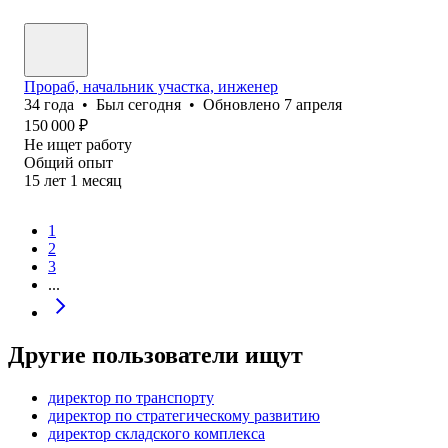
Прораб, начальник участка, инженер
34
года
•
Был
сегодня
•
Обновлено
7 апреля
150 000
₽
Не ищет работу
Общий опыт
15
лет
1
месяц
1
2
3
...
Другие пользователи ищут
директор по транспорту
директор по стратегическому развитию
директор складского комплекса