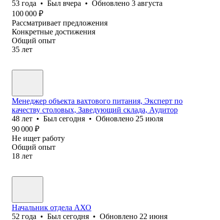
53
года
•
Был
вчера
•
Обновлено
3 августа
100 000
₽
Рассматривает предложения
Конкретные достижения
Общий опыт
35
лет
Менеджер объекта вахтового питания, Эксперт по
качеству столовых, Заведующий склада, Аудитор
48
лет
•
Был
сегодня
•
Обновлено
25 июля
90 000
₽
Не ищет работу
Общий опыт
18
лет
Начальник отдела АХО
52
года
•
Был
сегодня
•
Обновлено
22 июня