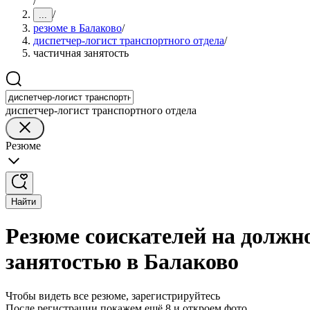
/
/
...
резюме в Балаково
/
диспетчер-логист транспортного отдела
/
частичная занятость
диспетчер-логист транспортного отдела
Резюме
Найти
Резюме соискателей на должно
занятостью в Балаково
Чтобы видеть все резюме, зарегистрируйтесь
После регистрации покажем ещё 8 и откроем фото