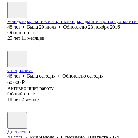
менеджера, экономиста, инженера, администратора, аналитика
48
лет
•
Была
20 июля
•
Обновлено
28 ноября 2016
Общий опыт
25
лет
11
месяцев
Специалист
46
лет
•
Была
сегодня
•
Обновлено
сегодня
60 000
₽
Активно ищет работу
Общий опыт
18
лет
2
месяца
Диспетчер
43
года
•
Был
9 июля
•
Обновлено
10 августа 2024