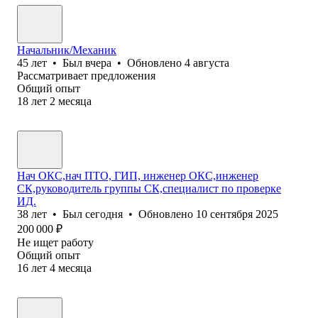
Начальник/Механик
45
лет
•
Был
вчера
•
Обновлено
4 августа
Рассматривает предложения
Общий опыт
18
лет
2
месяца
Нач ОКС,нач ПТО, ГИП, инженер ОКС,инженер
СК,руководитель группы СК,специалист по проверке
ИД.
38
лет
•
Был
сегодня
•
Обновлено
10 сентября 2025
200 000
₽
Не ищет работу
Общий опыт
16
лет
4
месяца