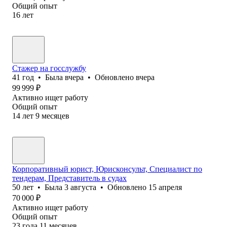
Общий опыт
16
лет
Стажер на госслужбу
41
год
•
Была
вчера
•
Обновлено
вчера
99 999
₽
Активно ищет работу
Общий опыт
14
лет
9
месяцев
Корпоративный юрист, Юрисконсульт, Специалист по
тендерам, Представитель в судах
50
лет
•
Была
3 августа
•
Обновлено
15 апреля
70 000
₽
Активно ищет работу
Общий опыт
23
года
11
месяцев