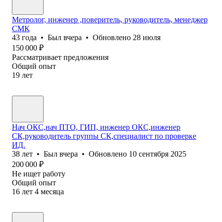
Метролог, инженер ,поверитель, руководитель, менеджер
СМК
43
года
•
Был
вчера
•
Обновлено
28 июля
150 000
₽
Рассматривает предложения
Общий опыт
19
лет
Нач ОКС,нач ПТО, ГИП, инженер ОКС,инженер
СК,руководитель группы СК,специалист по проверке
ИД.
38
лет
•
Был
вчера
•
Обновлено
10 сентября 2025
200 000
₽
Не ищет работу
Общий опыт
16
лет
4
месяца