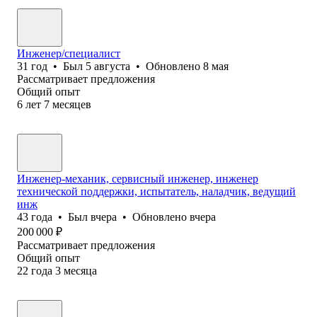
Инженер/специалист
31
год
•
Был
5 августа
•
Обновлено
8 мая
Рассматривает предложения
Общий опыт
6
лет
7
месяцев
Инженер-механик, сервисный инженер, инженер
технической поддержки, испытатель, наладчик, ведущий
инж
43
года
•
Был
вчера
•
Обновлено
вчера
200 000
₽
Рассматривает предложения
Общий опыт
22
года
3
месяца