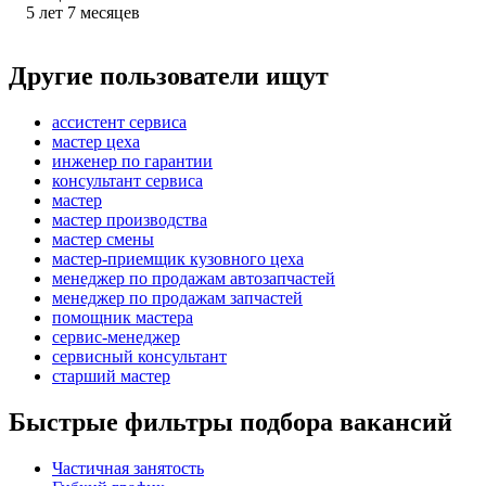
5
лет
7
месяцев
Другие пользователи ищут
ассистент сервиса
мастер цеха
инженер по гарантии
консультант сервиса
мастер
мастер производства
мастер смены
мастер-приемщик кузовного цеха
менеджер по продажам автозапчастей
менеджер по продажам запчастей
помощник мастера
сервис-менеджер
сервисный консультант
старший мастер
Быстрые фильтры подбора вакансий
Частичная занятость