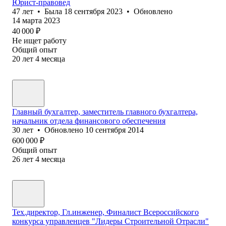
Юрист-правовед
47
лет
•
Была
18 сентября 2023
•
Обновлено
14 марта 2023
40 000
₽
Не ищет работу
Общий опыт
20
лет
4
месяца
Главный бухгалтер, заместитель главного бухгалтера,
начальник отдела финансового обеспечения
30
лет
•
Обновлено
10 сентября 2014
600 000
₽
Общий опыт
26
лет
4
месяца
Тех.директор, Гл.инженер, Финалист Всероссийского
конкурса управленцев "Лидеры Строительной Отрасли"