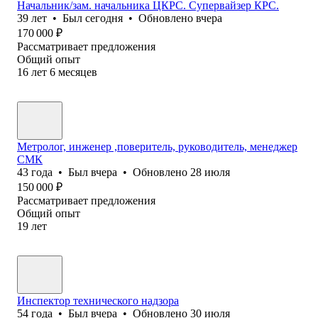
Начальник/зам. начальника ЦКРС. Супервайзер КРС.
39
лет
•
Был
сегодня
•
Обновлено
вчера
170 000
₽
Рассматривает предложения
Общий опыт
16
лет
6
месяцев
Метролог, инженер ,поверитель, руководитель, менеджер
СМК
43
года
•
Был
вчера
•
Обновлено
28 июля
150 000
₽
Рассматривает предложения
Общий опыт
19
лет
Инспектор технического надзора
54
года
•
Был
вчера
•
Обновлено
30 июля