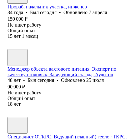
Прораб, начальник участка, инженер
34
года
•
Был
сегодня
•
Обновлено
7 апреля
150 000
₽
Не ищет работу
Общий опыт
15
лет
1
месяц
Менеджер объекта вахтового питания, Эксперт по
качеству столовых, Заведующий склада, Аудитор
48
лет
•
Был
сегодня
•
Обновлено
25 июля
90 000
₽
Не ищет работу
Общий опыт
18
лет
Специалист ОТКРС. Ведущий (главный) геолог ТКРС.