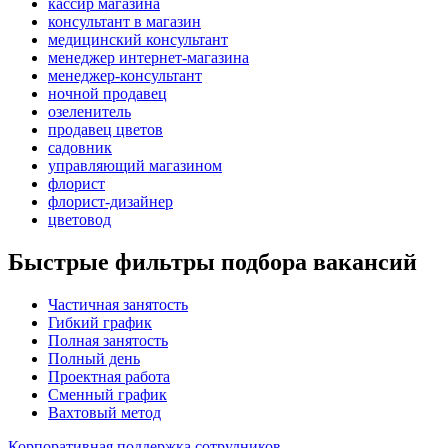
кассир магазина
консультант в магазин
медицинский консультант
менеджер интернет-магазина
менеджер-консультант
ночной продавец
озеленитель
продавец цветов
садовник
управляющий магазином
флорист
флорист-дизайнер
цветовод
Быстрые фильтры подбора вакансий
Частичная занятость
Гибкий график
Полная занятость
Полный день
Проектная работа
Сменный график
Вахтовый метод
Корпоративная поддержка сотрудников