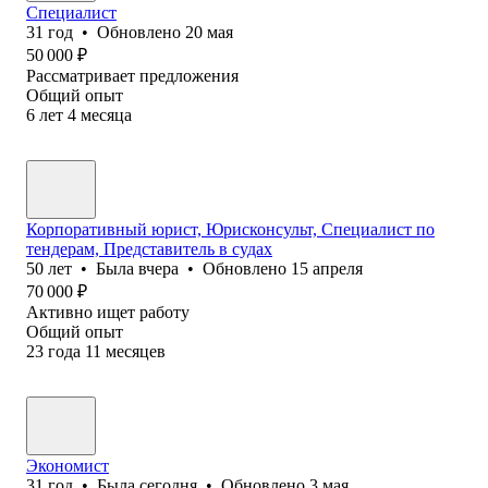
Специалист
31
год
•
Обновлено
20 мая
50 000
₽
Рассматривает предложения
Общий опыт
6
лет
4
месяца
Корпоративный юрист, Юрисконсульт, Специалист по
тендерам, Представитель в судах
50
лет
•
Была
вчера
•
Обновлено
15 апреля
70 000
₽
Активно ищет работу
Общий опыт
23
года
11
месяцев
Экономист
31
год
•
Была
сегодня
•
Обновлено
3 мая