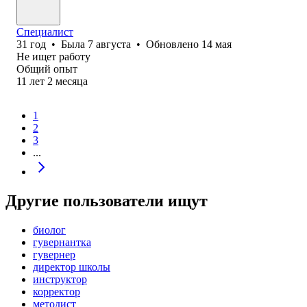
Специалист
31
год
•
Была
7 августа
•
Обновлено
14 мая
Не ищет работу
Общий опыт
11
лет
2
месяца
1
2
3
...
Другие пользователи ищут
биолог
гувернантка
гувернер
директор школы
инструктор
корректор
методист