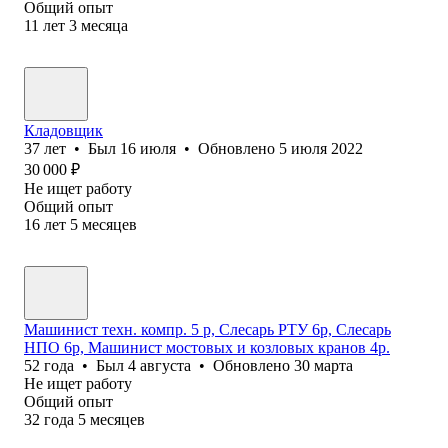
Общий опыт
11
лет
3
месяца
Кладовщик
37
лет
•
Был
16 июля
•
Обновлено
5 июля 2022
30 000
₽
Не ищет работу
Общий опыт
16
лет
5
месяцев
Машинист техн. компр. 5 р, Слесарь РТУ 6р, Слесарь
НПО 6р, Машинист мостовых и козловых кранов 4р.
52
года
•
Был
4 августа
•
Обновлено
30 марта
Не ищет работу
Общий опыт
32
года
5
месяцев