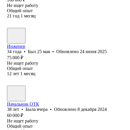
Не ищет работу
Общий опыт
21
год
1
месяц
Инженер
34
года
•
Был
25 мая
•
Обновлено
24 июня 2025
75 000
₽
Не ищет работу
Общий опыт
12
лет
1
месяц
Начальник ОТК
38
лет
•
Была
вчера
•
Обновлено
8 декабря 2024
60 000
₽
Не ищет работу
Общий опыт