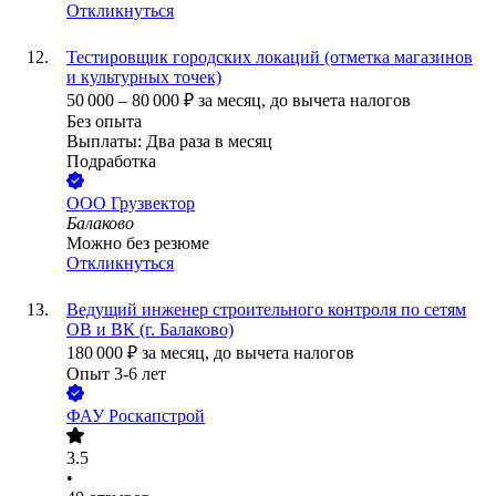
Откликнуться
Тестировщик городских локаций (отметка магазинов
и культурных точек)
50 000
–
80 000
₽
за месяц,
до вычета налогов
Без опыта
Выплаты: Два раза в месяц
Подработка
ООО
Грузвектор
Балаково
Можно без резюме
Откликнуться
Ведущий инженер строительного контроля по сетям
ОВ и ВК (г. Балаково)
180 000
₽
за месяц,
до вычета налогов
Опыт 3-6 лет
ФАУ Роскапстрой
3.5
•