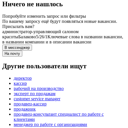
Ничего не нашлось
Попробуйте изменить запрос или фильтры
По вашему запросу ещё будут появляться новые вакансии.
Присылать вам?
администратор-управляющий салоном
красоты
Балаково
5/2
6/1
Ключевые слова в названии вакансии,
в названии компании и в описании вакансии
В мессенджер
На почту
Другие пользователи ищут
директор
кассир
рабочий на производство
эксперт по продажам
customer service manager
продавец-кассир
продажник
продавец-консультант специалист по работе с
клиентами
менеджер по работе с организациями