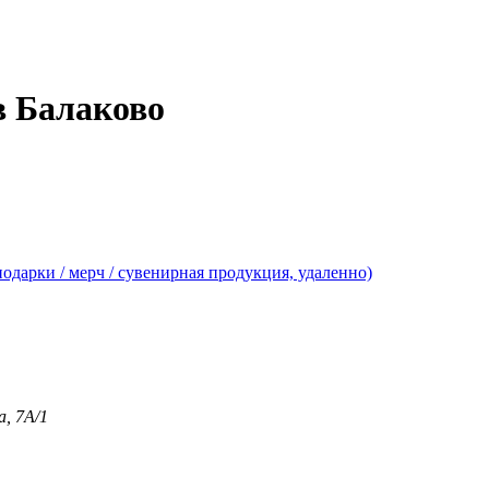
в Балаково
арки / мерч / сувенирная продукция, удаленно)
, 7А/1