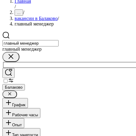
Главная
/
/
...
вакансии в Балаково
/
главный менеджер
главный менеджер
Балаково
График
Рабочие часы
Опыт
Тип занятости