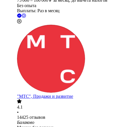
75 000
–
100 000
₽
за месяц,
до вычета налогов
Без опыта
Выплаты: Раз в месяц
"МТС", Продажи и развитие
4.1
•
14425
отзывов
Балаково