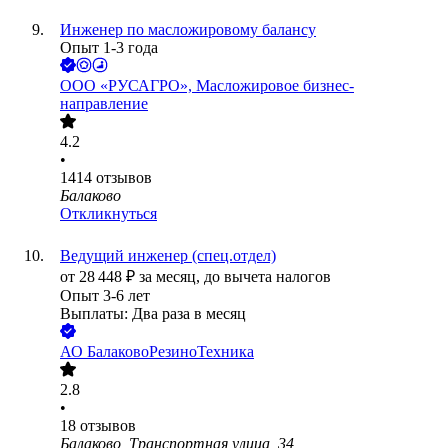
Инженер по масложировому балансу
Опыт 1-3 года
ООО
«РУСАГРО», Масложировое бизнес-
направление
4.2
•
1414
отзывов
Балаково
Откликнуться
Ведущий инженер (спец.отдел)
от
28 448
₽
за месяц,
до вычета налогов
Опыт 3-6 лет
Выплаты: Два раза в месяц
АО
БалаковоРезиноТехника
2.8
•
18
отзывов
Балаково, Транспортная улица, 34