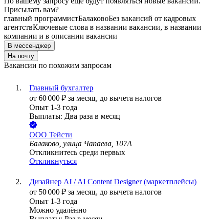
По вашему запросу ещё будут появляться новые вакансии.
Присылать вам?
главный программист
Балаково
Без вакансий от кадровых
агентств
Ключевые слова в названии вакансии, в названии
компании и в описании вакансии
В мессенджер
На почту
Вакансии по похожим запросам
Главный бухгалтер
от
60 000
₽
за месяц,
до вычета налогов
Опыт 1-3 года
Выплаты: Два раза в месяц
ООО
Тейсти
Балаково, улица Чапаева, 107А
Откликнитесь среди первых
Откликнуться
Дизайнер AI / AI Content Designer (маркетплейсы)
от
50 000
₽
за месяц,
до вычета налогов
Опыт 1-3 года
Можно удалённо
Выплаты: Раз в месяц