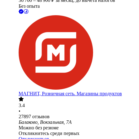
36 700
–
48 900
₽
за месяц,
до вычета налогов
Без опыта
МАГНИТ, Розничная сеть. Магазины продуктов
3.4
•
27897
отзывов
Балаково, Вокзальная, 7А
Можно без резюме
Откликнитесь среди первых
Откликнуться