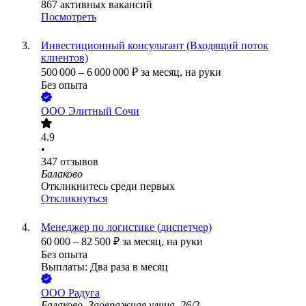
867
активных вакансий
Посмотреть
Инвестиционный консультант (Входящий поток
клиентов)
500 000
–
6 000 000
₽
за месяц,
на руки
Без опыта
ООО
Элитный Сочи
4.9
•
347
отзывов
Балаково
Откликнитесь среди первых
Откликнуться
Менеджер по логистике (диспетчер)
60 000
–
82 500
₽
за месяц,
на руки
Без опыта
Выплаты: Два раза в месяц
ООО
Радуга
Балаково, Заовражная улица, 26/2