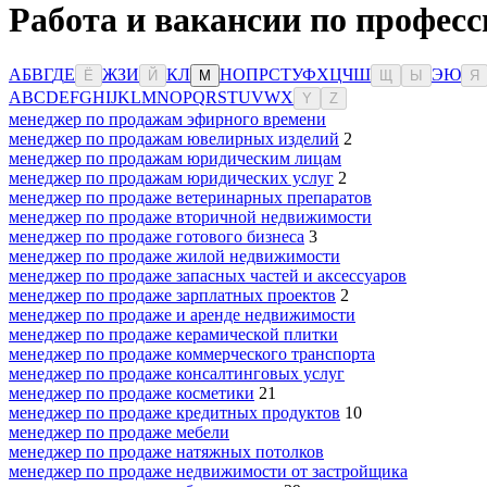
Работа и вакансии по професс
А
Б
В
Г
Д
Е
Ж
З
И
К
Л
Н
О
П
Р
С
Т
У
Ф
Х
Ц
Ч
Ш
Э
Ю
Ё
Й
М
Щ
Ы
Я
A
B
C
D
E
F
G
H
I
J
K
L
M
N
O
P
Q
R
S
T
U
V
W
X
Y
Z
менеджер по продажам эфирного времени
менеджер по продажам ювелирных изделий
2
менеджер по продажам юридическим лицам
менеджер по продажам юридических услуг
2
менеджер по продаже ветеринарных препаратов
менеджер по продаже вторичной недвижимости
менеджер по продаже готового бизнеса
3
менеджер по продаже жилой недвижимости
менеджер по продаже запасных частей и аксессуаров
менеджер по продаже зарплатных проектов
2
менеджер по продаже и аренде недвижимости
менеджер по продаже керамической плитки
менеджер по продаже коммерческого транспорта
менеджер по продаже консалтинговых услуг
менеджер по продаже косметики
21
менеджер по продаже кредитных продуктов
10
менеджер по продаже мебели
менеджер по продаже натяжных потолков
менеджер по продаже недвижимости от застройщика