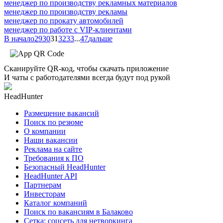
менеджер по производству рекламных материалов
менеджер по производству рекламы
менеджер по прокату автомобилей
менеджер по работе с VIP-клиентами
В начало
29
30
31
32
33
...
47
дальше
Сканируйте QR-код, чтобы скачать приложение
И чаты с работодателями всегда будут под рукой
HeadHunter
Размещение вакансий
Поиск по резюме
О компании
Наши вакансии
Реклама на сайте
Требования к ПО
Безопасный HeadHunter
HeadHunter API
Партнерам
Инвесторам
Каталог компаний
Поиск по вакансиям в Балаково
Сетка: соцсеть для нетворкинга