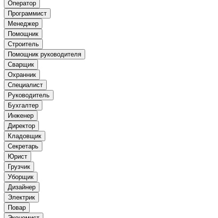
Оператор
Программист
Менеджер
Помощник
Строитель
Помощник руководителя
Сварщик
Охранник
Специалист
Руководитель
Бухгалтер
Инженер
Директор
Кладовщик
Секретарь
Юрист
Грузчик
Уборщик
Дизайнер
Электрик
Повар
Экономист