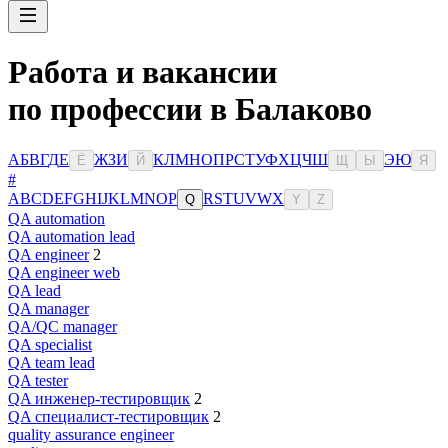
Работа и вакансии
по профессии в Балаково
А
Б
В
Г
Д
Е
Ж
З
И
К
Л
М
Н
О
П
Р
С
Т
У
Ф
Х
Ц
Ч
Ш
Э
Ю
Ё
Й
Щ
Ы
Я
#
A
B
C
D
E
F
G
H
I
J
K
L
M
N
O
P
R
S
T
U
V
W
X
Q
Y
Z
QA automation
QA automation lead
QA engineer
2
QA engineer web
QA lead
QA manager
QA/QC manager
QA specialist
QA team lead
QA tester
QA инженер-тестировщик
2
QA специалист-тестировщик
2
quality assurance engineer