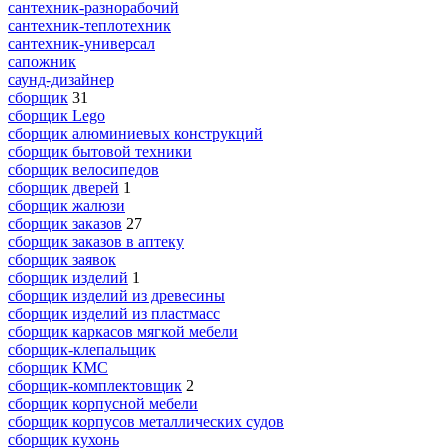
сантехник-разнорабочий
сантехник-теплотехник
сантехник-универсал
сапожник
саунд-дизайнер
сборщик
31
сборщик Lego
сборщик алюминиевых конструкций
сборщик бытовой техники
сборщик велосипедов
сборщик дверей
1
сборщик жалюзи
сборщик заказов
27
сборщик заказов в аптеку
сборщик заявок
сборщик изделий
1
сборщик изделий из древесины
сборщик изделий из пластмасс
сборщик каркасов мягкой мебели
сборщик-клепальщик
сборщик КМС
сборщик-комплектовщик
2
сборщик корпусной мебели
сборщик корпусов металлических судов
сборщик кухонь