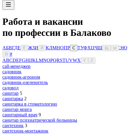
Работа и вакансии
по профессии в Балаково
А
Б
В
Г
Д
Е
Ж
З
И
К
Л
М
Н
О
П
Р
Т
У
Ф
Х
Ц
Ч
Ш
Э
Ю
Ё
Й
С
Щ
Ы
#
Я
A
B
C
D
E
F
G
H
I
J
K
L
M
N
O
P
Q
R
S
T
U
V
W
X
Y
Z
сall-менеджер
садовник
садовник-агроном
садовник-озеленитель
садовод
санитар
5
санитарка
2
санитарка в стоматологию
санитар морга
санитарный врач
9
санитар психиатрической больницы
сантехник
3
сантехник-монтажник