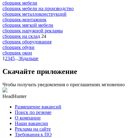
сборщик мебели
сборщик мебели на производство
сборщик металлоконструкций
сборщик-монтажник
сборщик мягкой мебели
сборщик наружной рекламы
сборщик на склад
24
сборщик оборудования
сборщик обуви
сборщик окон
1
2
3
4
5
...
36
дальше
Скачайте приложение
Чтобы получать уведомления о приглашениях мгновенно
HeadHunter
Размещение вакансий
Поиск по резюме
О компании
Наши вакансии
Реклама на сайте
Требования к ПО