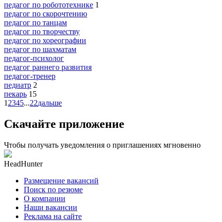
педагог по робототехнике
1
педагог по скорочтению
педагог по танцам
педагог по творчеству
педагог по хореографии
педагог по шахматам
педагог-психолог
педагог раннего развития
педагог-тренер
педиатр
2
пекарь
15
1
2
3
4
5
...
22
дальше
Скачайте приложение
Чтобы получать уведомления о приглашениях мгновенно
HeadHunter
Размещение вакансий
Поиск по резюме
О компании
Наши вакансии
Реклама на сайте