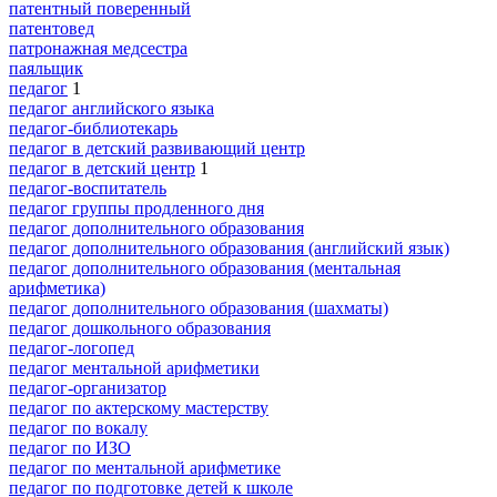
патентный поверенный
патентовед
патронажная медсестра
паяльщик
педагог
1
педагог английского языка
педагог-библиотекарь
педагог в детский развивающий центр
педагог в детский центр
1
педагог-воспитатель
педагог группы продленного дня
педагог дополнительного образования
педагог дополнительного образования (английский язык)
педагог дополнительного образования (ментальная
арифметика)
педагог дополнительного образования (шахматы)
педагог дошкольного образования
педагог-логопед
педагог ментальной арифметики
педагог-организатор
педагог по актерскому мастерству
педагог по вокалу
педагог по ИЗО
педагог по ментальной арифметике
педагог по подготовке детей к школе