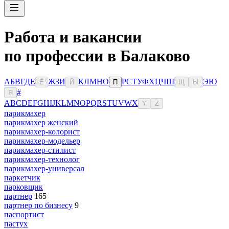
Работа и вакансии
по профессии в Балаково
А
Б
В
Г
Д
Е
Ж
З
И
К
Л
М
Н
О
Р
С
Т
У
Ф
Х
Ц
Ч
Ш
Э
Ю
Ё
Й
П
Щ
Ы
#
Я
A
B
C
D
E
F
G
H
I
J
K
L
M
N
O
P
Q
R
S
T
U
V
W
X
Y
Z
парикмахер
парикмахер женский
парикмахер-колорист
парикмахер-модельер
парикмахер-стилист
парикмахер-технолог
парикмахер-универсал
паркетчик
парковщик
партнер
165
партнер по бизнесу
9
паспортист
пастух