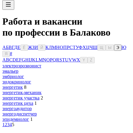
Работа и вакансии
по профессии в Балаково
А
Б
В
Г
Д
Е
Ж
З
И
К
Л
М
Н
О
П
Р
С
Т
У
Ф
Х
Ц
Ч
Ш
Ю
Ё
Й
Щ
Ы
Э
#
Я
A
B
C
D
E
F
G
H
I
J
K
L
M
N
O
P
Q
R
S
T
U
V
W
X
Y
Z
электроэрозионист
эмальер
эмбриолог
эндокринолог
энергетик
8
энергетик-механик
энергетик участка
2
энергетик цеха
1
энергоаудитор
энергодиспетчер
эпидемиолог
1
1
2
3
4
5