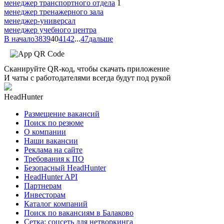
менеджер транспортного отдела
1
менеджер тренажерного зала
менеджер-универсал
менеджер учебного центра
В начало
38
39
40
41
42
...
47
дальше
Сканируйте QR-код, чтобы скачать приложение
И чаты с работодателями всегда будут под рукой
HeadHunter
Размещение вакансий
Поиск по резюме
О компании
Наши вакансии
Реклама на сайте
Требования к ПО
Безопасный HeadHunter
HeadHunter API
Партнерам
Инвесторам
Каталог компаний
Поиск по вакансиям в Балаково
Сетка: соцсеть для нетворкинга