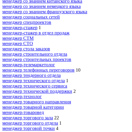
менеджер со знанием китайского языка
менеджер со знанием немецкого языка
менеджер со знанием французского языка
менеджер социальных сетей
менеджер спецпроектов
менеджер-стажер
1
менеджер-стажер в отдел продаж
менеджер СТМ
менеджер СТО
менеджер стола заказов
менеджер строительного отдела
менеджер строительных проектов
менеджер-телемаркетолог
менеджер телефонных переговоров
10
менеджер тендерного отдела
менеджер технического отдела
1
менеджер технического сервиса
менеджер технической поддержки
2
менеджер-технолог
менеджер товарного направления
менеджер товарной категории
менеджер-товаровед
менеджер торгового зала
22
менеджер торгового отдела
1
менеджер торговой точки
4