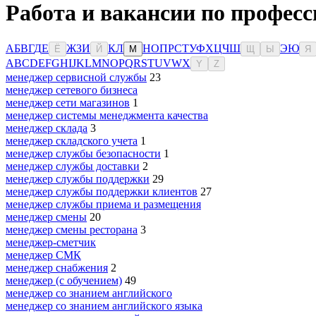
Работа и вакансии по професс
А
Б
В
Г
Д
Е
Ж
З
И
К
Л
Н
О
П
Р
С
Т
У
Ф
Х
Ц
Ч
Ш
Э
Ю
Ё
Й
М
Щ
Ы
Я
A
B
C
D
E
F
G
H
I
J
K
L
M
N
O
P
Q
R
S
T
U
V
W
X
Y
Z
менеджер сервисной службы
23
менеджер сетевого бизнеса
менеджер сети магазинов
1
менеджер системы менеджмента качества
менеджер склада
3
менеджер складского учета
1
менеджер службы безопасности
1
менеджер службы доставки
2
менеджер службы поддержки
29
менеджер службы поддержки клиентов
27
менеджер службы приема и размещения
менеджер смены
20
менеджер смены ресторана
3
менеджер-сметчик
менеджер СМК
менеджер снабжения
2
менеджер (с обучением)
49
менеджер со знанием английского
менеджер со знанием английского языка