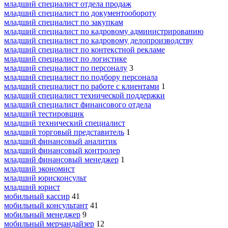
младший специалист отдела продаж
младший специалист по документообороту
младший специалист по закупкам
младший специалист по кадровому администрированию
младший специалист по кадровому делопроизводству
младший специалист по контекстной рекламе
младший специалист по логистике
младший специалист по персоналу
3
младший специалист по подбору персонала
младший специалист по работе с клиентами
1
младший специалист технической поддержки
младший специалист финансового отдела
младший тестировщик
младший технический специалист
младший торговый представитель
1
младший финансовый аналитик
младший финансовый контролер
младший финансовый менеджер
1
младший экономист
младший юрисконсульт
младший юрист
мобильный кассир
41
мобильный консультант
41
мобильный менеджер
9
мобильный мерчандайзер
12