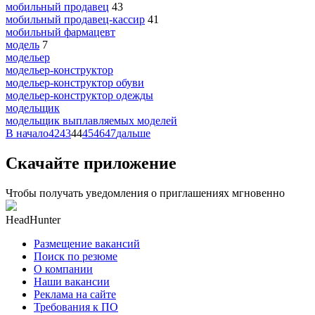
мобильный продавец
43
мобильный продавец-кассир
41
мобильный фармацевт
модель
7
модельер
модельер-конструктор
модельер-конструктор обуви
модельер-конструктор одежды
модельщик
модельщик выплавляемых моделей
В начало
42
43
44
45
46
47
дальше
Скачайте приложение
Чтобы получать уведомления о приглашениях мгновенно
HeadHunter
Размещение вакансий
Поиск по резюме
О компании
Наши вакансии
Реклама на сайте
Требования к ПО