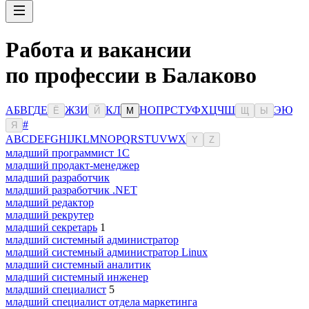
Работа и вакансии
по профессии в Балаково
А
Б
В
Г
Д
Е
Ж
З
И
К
Л
Н
О
П
Р
С
Т
У
Ф
Х
Ц
Ч
Ш
Э
Ю
Ё
Й
М
Щ
Ы
#
Я
A
B
C
D
E
F
G
H
I
J
K
L
M
N
O
P
Q
R
S
T
U
V
W
X
Y
Z
младший программист 1С
младший продакт-менеджер
младший разработчик
младший разработчик .NET
младший редактор
младший рекрутер
младший секретарь
1
младший системный администратор
младший системный администратор Linux
младший системный аналитик
младший системный инженер
младший специалист
5
младший специалист отдела маркетинга