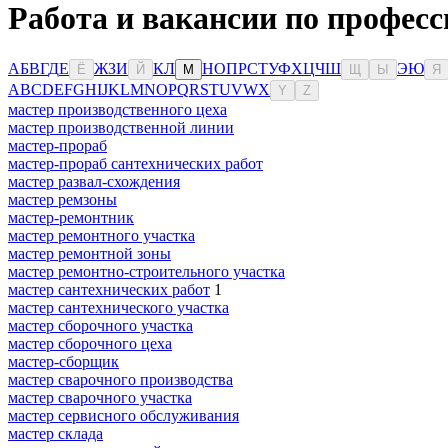
Работа и вакансии по професс
А
Б
В
Г
Д
Е
Ж
З
И
К
Л
Н
О
П
Р
С
Т
У
Ф
Х
Ц
Ч
Ш
Э
Ю
Ё
Й
М
Щ
Ы
Я
A
B
C
D
E
F
G
H
I
J
K
L
M
N
O
P
Q
R
S
T
U
V
W
X
Y
Z
мастер производственного цеха
мастер производственной линии
мастер-прораб
мастер-прораб сантехнических работ
мастер развал-схождения
мастер ремзоны
мастер-ремонтник
мастер ремонтного участка
мастер ремонтной зоны
мастер ремонтно-строительного участка
мастер сантехнических работ
1
мастер сантехнического участка
мастер сборочного участка
мастер сборочного цеха
мастер-сборщик
мастер сварочного производства
мастер сварочного участка
мастер сервисного обслуживания
мастер склада