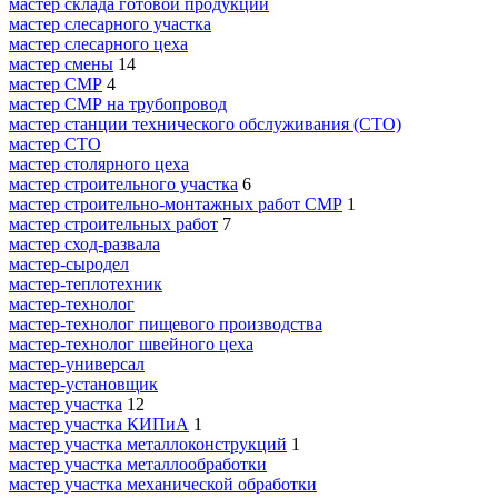
мастер склада готовой продукции
мастер слесарного участка
мастер слесарного цеха
мастер смены
14
мастер СМР
4
мастер СМР на трубопровод
мастер станции технического обслуживания (СТО)
мастер СТО
мастер столярного цеха
мастер строительного участка
6
мастер строительно-монтажных работ СМР
1
мастер строительных работ
7
мастер сход-развала
мастер-сыродел
мастер-теплотехник
мастер-технолог
мастер-технолог пищевого производства
мастер-технолог швейного цеха
мастер-универсал
мастер-установщик
мастер участка
12
мастер участка КИПиА
1
мастер участка металлоконструкций
1
мастер участка металлообработки
мастер участка механической обработки