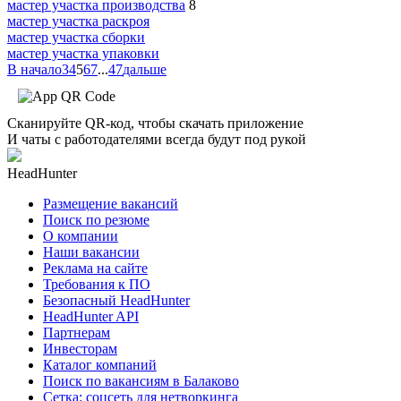
мастер участка производства
8
мастер участка раскроя
мастер участка сборки
мастер участка упаковки
В начало
3
4
5
6
7
...
47
дальше
Сканируйте QR-код, чтобы скачать приложение
И чаты с работодателями всегда будут под рукой
HeadHunter
Размещение вакансий
Поиск по резюме
О компании
Наши вакансии
Реклама на сайте
Требования к ПО
Безопасный HeadHunter
HeadHunter API
Партнерам
Инвесторам
Каталог компаний
Поиск по вакансиям в Балаково
Сетка: соцсеть для нетворкинга