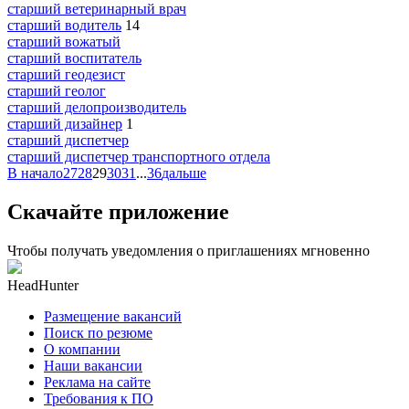
старший ветеринарный врач
старший водитель
14
старший вожатый
старший воспитатель
старший геодезист
старший геолог
старший делопроизводитель
старший дизайнер
1
старший диспетчер
старший диспетчер транспортного отдела
В начало
27
28
29
30
31
...
36
дальше
Скачайте приложение
Чтобы получать уведомления о приглашениях мгновенно
HeadHunter
Размещение вакансий
Поиск по резюме
О компании
Наши вакансии
Реклама на сайте
Требования к ПО