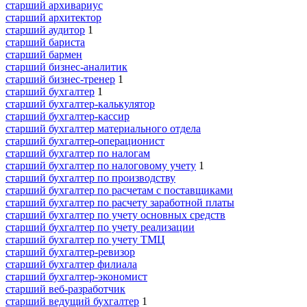
старший архивариус
старший архитектор
старший аудитор
1
старший бариста
старший бармен
старший бизнес-аналитик
старший бизнес-тренер
1
старший бухгалтер
1
старший бухгалтер-калькулятор
старший бухгалтер-кассир
старший бухгалтер материального отдела
старший бухгалтер-операционист
старший бухгалтер по налогам
старший бухгалтер по налоговому учету
1
старший бухгалтер по производству
старший бухгалтер по расчетам с поставщиками
старший бухгалтер по расчету заработной платы
старший бухгалтер по учету основных средств
старший бухгалтер по учету реализации
старший бухгалтер по учету ТМЦ
старший бухгалтер-ревизор
старший бухгалтер филиала
старший бухгалтер-экономист
старший веб-разработчик
старший ведущий бухгалтер
1