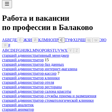
Работа и вакансии
по профессии в Балаково
А
Б
В
Г
Д
Е
Ж
З
И
К
Л
М
Н
О
П
Р
Т
У
Ф
Х
Ц
Ч
Ш
Э
Ю
Ё
Й
С
Щ
Ы
#
Я
A
B
C
D
E
F
G
H
I
J
K
L
M
N
O
P
Q
R
S
T
U
V
W
X
Y
Z
старший административный менеджер
старший администратор
15
старший администратор баз данных
старший администратор интернет-магазина
старший администратор-кассир
7
старший администратор клиники
старший администратор отеля
старший администратор ресторана
старший администратор салона красоты
старший администратор службы приема и размещения
старший администратор стоматологической клиники
старший аналитик
старший аниматор