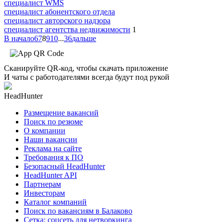
специалист WMS
специалист абонентского отдела
специалист авторского надзора
специалист агентства недвижимости
1
В начало
6
7
8
9
10
...
36
дальше
Сканируйте QR-код, чтобы скачать приложение
И чаты с работодателями всегда будут под рукой
HeadHunter
Размещение вакансий
Поиск по резюме
О компании
Наши вакансии
Реклама на сайте
Требования к ПО
Безопасный HeadHunter
HeadHunter API
Партнерам
Инвесторам
Каталог компаний
Поиск по вакансиям в Балаково
Сетка: соцсеть для нетворкинга