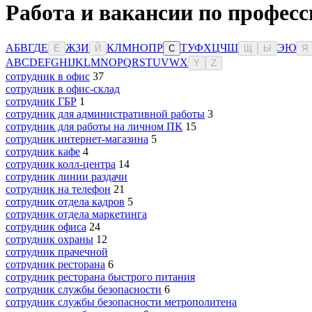
Работа и вакансии по професс
А
Б
В
Г
Д
Е
Ж
З
И
К
Л
М
Н
О
П
Р
Т
У
Ф
Х
Ц
Ч
Ш
Э
Ю
Ё
Й
С
Щ
Ы
Я
A
B
C
D
E
F
G
H
I
J
K
L
M
N
O
P
Q
R
S
T
U
V
W
X
Y
Z
сотрудник в офис
37
сотрудник в офис-склад
сотрудник ГБР
1
сотрудник для административной работы
3
сотрудник для работы на личном ПК
15
сотрудник интернет-магазина
5
сотрудник кафе
4
сотрудник колл-центра
14
сотрудник линии раздачи
сотрудник на телефон
21
сотрудник отдела кадров
5
сотрудник отдела маркетинга
сотрудник офиса
24
сотрудник охраны
12
сотрудник прачечной
сотрудник ресторана
6
сотрудник ресторана быстрого питания
сотрудник службы безопасности
6
сотрудник службы безопасности метрополитена