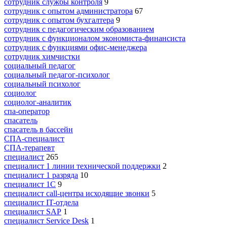
сотрудник службы контроля
9
сотрудник с опытом администратора
67
сотрудник с опытом бухгалтера
9
сотрудник с педагогическим образованием
сотрудник с функционалом экономиста-финансиста
сотрудник с функциями офис-менеджера
сотрудник химчистки
социальный педагог
социальный педагог-психолог
социальный психолог
социолог
социолог-аналитик
спа-оператор
спасатель
спасатель в бассейн
СПА-специалист
СПА-терапевт
специалист
265
специалист 1 линии технической поддержки
2
специалист 1 разряда
10
специалист 1С
9
специалист call-центра исходящие звонки
5
специалист IT-отдела
специалист SAP
1
специалист Service Desk
1