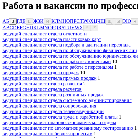
Работа и вакансии по професс
А
Б
Г
Д
Е
Ж
З
И
К
Л
М
Н
О
П
Р
С
Т
У
Ф
Х
Ц
Ч
Ш
Э
Ю
В
Ё
Й
Щ
Ы
Я
A
B
C
D
E
F
G
H
I
J
K
L
M
N
O
P
Q
R
S
T
U
V
W
X
Y
Z
ведущий специалист отдела отчетности
ведущий специалист отдела пластиковых карт
ведущий специалист отдела подбора и адаптации персонала
ведущий специалист отдела по обслуживанию физических лиц
ведущий специалист отдела по обслуживанию юридических л
ведущий специалист отдела по работе с клиентами
10
ведущий специалист отдела по работе с персоналом
1
ведущий специалист отдела продаж
10
ведущий специалист отдела прямых продаж
1
ведущий специалист отдела развития
2
ведущий специалист отдела расчетов
ведущий специалист отдела розничных продаж
ведущий специалист отдела системного администрирования
ведущий специалист отдела сопровождения
ведущий специалист отдела телекоммуникаций
ведущий специалист отдела труда и заработной платы
1
ведущий специалист планово-экономического отдела
ведущий специалист по автоматизированному тестированию
1
ведущий специалист по бизнес-процессам
1