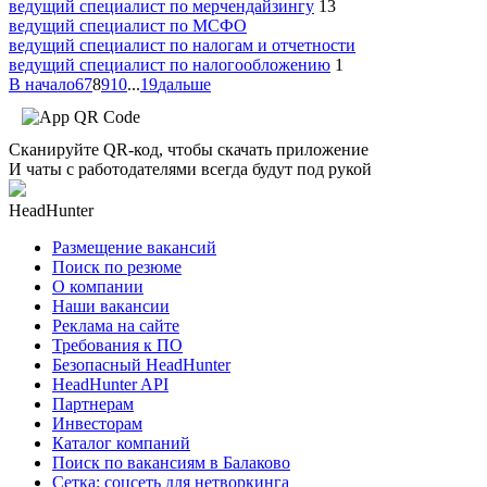
ведущий специалист по мерчендайзингу
13
ведущий специалист по МСФО
ведущий специалист по налогам и отчетности
ведущий специалист по налогообложению
1
В начало
6
7
8
9
10
...
19
дальше
Сканируйте QR-код, чтобы скачать приложение
И чаты с работодателями всегда будут под рукой
HeadHunter
Размещение вакансий
Поиск по резюме
О компании
Наши вакансии
Реклама на сайте
Требования к ПО
Безопасный HeadHunter
HeadHunter API
Партнерам
Инвесторам
Каталог компаний
Поиск по вакансиям в Балаково
Сетка: соцсеть для нетворкинга