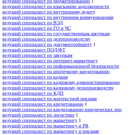
ведущий специалист по бюджетированию
1
ведущий специалист по взысканию задолженности
ведущий специалист по внутреннему аудиту
ведущий специалист по внутренним коммуникациям
ведущий специалист по ВЭД
ведущий специалист по ГО и ЧС
ведущий специалист по государственным закупкам
ведущий специалист по делопроизводству
ведущий специалист по документообороту
1
ведущий специалист ПОД/ФТ
ведущий специалист по закупкам
ведущий специалист по интернет-маркетингу
ведущий специалист по информационной безопасности
ведущий специалист по ипотечному кредитованию
ведущий специалист по кадрам
ведущий специалист по кадровому администрированию
ведущий специалист по кадровому делопроизводству
ведущий специалист по КДП
ведущий специалист по контекстной рекламе
ведущий специалист по кредитованию
1
ведущий специалист по кредитованию юридических лиц
ведущий специалист по логистике
1
ведущий специалист по маркетингу
1
ведущий специалист по маркетингу и PR
ведущий специалист по маркетингу и рекламе