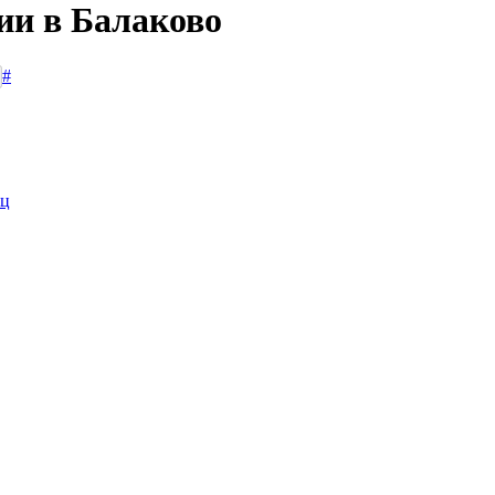
ии в Балаково
#
иц